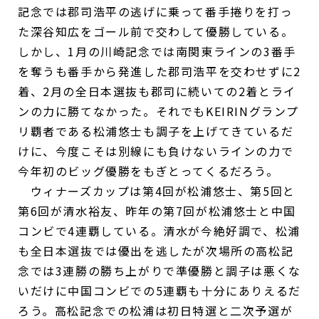
記念では郡司浩平の逃げに乗って番手捲りを打っ
た深谷知広をゴール前で交わして優勝している。
しかし、1月の川崎記念では南関東ラインの3番手
を奪うも番手から発進した郡司浩平を交わせずに2
着、2月の全日本選抜も郡司に続いての2着とライ
ンの力に勝てなかった。それでもKEIRINグランプ
リ覇者である松浦悠士も調子を上げてきているだ
けに、今度こそは別線にも負けないラインの力で
今年初のビッグ優勝をもぎとってくるだろう。
ウィナーズカップは第4回が松浦悠士、第5回と
第6回が清水裕友、昨年の第7回が松浦悠士と中国
コンビで4連覇している。清水が今絶好調で、松浦
も全日本選抜では優出を逃したが次場所の高松記
念では3連勝の勝ち上がりで準優勝と調子は悪くな
いだけに中国コンビでの5連覇も十分にありえるだ
ろう。高松記念での松浦は初日特選と二次予選が