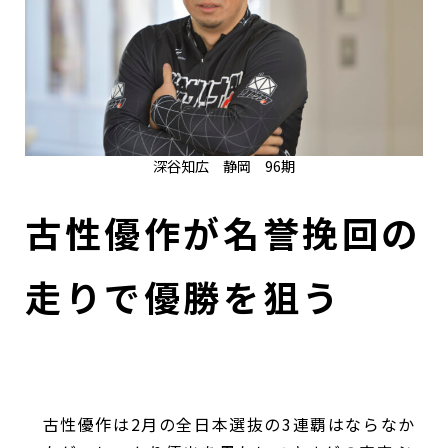
深谷知広 静岡 96期
古性優作が名誉挽回の
走りで優勝を狙う
古性優作は2月の全日本選抜の3連覇はならなか