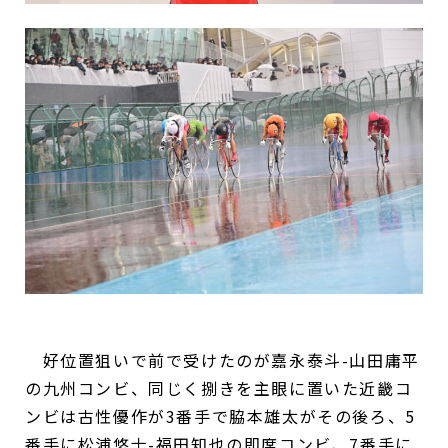
好位置狙いで前で受けたのが嘉永泰斗-山田庸平
の九州コンビ、同じく捌きを主眼に置いた近畿コ
ンビは古性優作が3番手で脇本雄太がその後ろ、5
番手に松浦悠士-福田知也の即席コンビ、7番手に