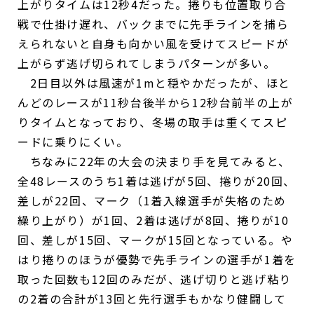
上がりタイムは12秒4だった。捲りも位置取り合
戦で仕掛け遅れ、バックまでに先手ラインを捕ら
えられないと自身も向かい風を受けてスピードが
上がらず逃げ切られてしまうパターンが多い。
2日目以外は風速が1mと穏やかだったが、ほと
んどのレースが11秒台後半から12秒台前半の上が
りタイムとなっており、冬場の取手は重くてスピ
ードに乗りにくい。
ちなみに22年の大会の決まり手を見てみると、
全48レースのうち1着は逃げが5回、捲りが20回、
差しが22回、マーク（1着入線選手が失格のため
繰り上がり）が1回、2着は逃げが8回、捲りが10
回、差しが15回、マークが15回となっている。や
はり捲りのほうが優勢で先手ラインの選手が1着を
取った回数も12回のみだが、逃げ切りと逃げ粘り
の2着の合計が13回と先行選手もかなり健闘して