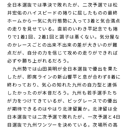
全日本選抜では準決で敗れたが、二次予選では松
井宏佑のハイスピードの捲りに屈したものの最終
ホームから一気に先行態勢に入って3着と気合満点
の走りを見せている。直前のいわき平記念でも捲
りで1着1回、2着1回と調子は悪くない。気分屋な
のかレースごとの出来不出来の差が大きいのが難
点だが、自分の力を信じて攻めの走りができれば
必ずや勝ち上がれるだろう。
九州勢では山田英明が全日本選抜で優出を果た
したが、即席ラインの新山響平と息が合わず8着に
終わっており、気心の知れた九州の自力型と連係
したかったのが本音だろう。九州も若手選手たち
が力をつけてきているが、ビッグレースでの優出
が期待できるのはやはり北津留翼か。北津留は全
日本選抜では二次予選で敗れたが、一次予選と4日
目選抜で九州ワンツーを決めている。次場所の高