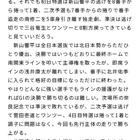
る。それでも初日特選は新山響平の逃げを8番手か
ら捲って1着、二次予選も7番手からの捲りで番手
追走の南修二を5車身引き離す独走劇、準決は逃げ
切りで三谷竜生とワンツーと8割方戻ってきている
と見ていいだろう。
新山響平は全日本選抜では北日本勢からただひ
とり優出、決勝ではいつもどおりに最終ホームで
南関東ラインを叩いて主導権を取ったが、即席ラ
インの浅井康太が離れてしまい、番手に北井佑季
に入られて格好の目標になっただけに終わった。
やはりどんなに強い選手でもラインの援護がなけ
ればGIの決勝で勝ち切るのは難しい。次場所の奈
良記念では準決で敗れているが、二次予選は逃げ
て菅田壱道とワンツー、4日目特選は捲って1着と
調子に問題はなく、今回も先行主体の走りで勝ち
上がる。