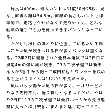
周長は400m、最大カントは31度30分25秒、見
なし直線距離は54.8m。直線の長さもカントも標
準的で、走路もクセがなくて走りやすく、どんな
戦法の選手でも力を発揮できるバンクとなってい
る。
ただし利根川のほとりに位置しているため冬場
は冷たい風が吹きつける日が多くバンクは重くな
る。22年2月に開催された全日本選抜では2日目に
風速4mの強い風が吹き、7Rの二次予選では新田
祐大が5番手から捲って成田和也とワンツーを決め
るも上がりタイムは11秒9と平凡だった。
風はバック向かい風の日が多く、セオリーどお
りなら先行不利、捲り有利となるはずだが、やは
り2日目11Rの二次予選では最終ホームから先行態
勢に入った松井宏佑がまんまと逃げ切っており、