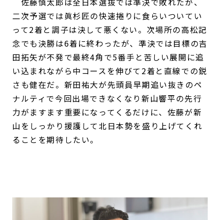
佐藤慎太郎は全日本選抜では準決で敗れたが、
二次予選では眞杉匠の快速捲りに食らいついてい
って2着と調子は決して悪くない。次場所の高松記
念でも決勝は6着に終わったが、準決では目標の吉
田拓矢が不発で最終4角で5番手と苦しい展開に追
い込まれながら中コースを伸びて2着と直線での鋭
さも健在だ。新田祐大が先頭員早期追い抜きのペ
ナルティで今回出場できなくなり新山響平の先行
力がますます重要になってくるだけに、佐藤が新
山をしっかり援護して北日本勢を盛り上げてくれ
ることを期待したい。