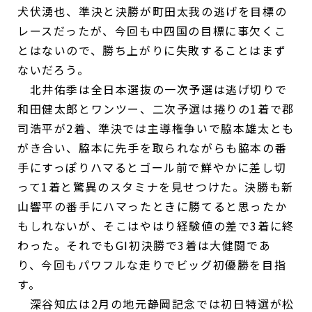
犬伏湧也、準決と決勝が町田太我の逃げを目標の
レースだったが、今回も中四国の目標に事欠くこ
とはないので、勝ち上がりに失敗することはまず
ないだろう。
北井佑季は全日本選抜の一次予選は逃げ切りで
和田健太郎とワンツー、二次予選は捲りの1着で郡
司浩平が2着、準決では主導権争いで脇本雄太とも
がき合い、脇本に先手を取られながらも脇本の番
手にすっぽりハマるとゴール前で鮮やかに差し切
って1着と驚異のスタミナを見せつけた。決勝も新
山響平の番手にハマったときに勝てると思ったか
もしれないが、そこはやはり経験値の差で3着に終
わった。それでもGI初決勝で3着は大健闘であ
り、今回もパワフルな走りでビッグ初優勝を目指
す。
深谷知広は2月の地元静岡記念では初日特選が松