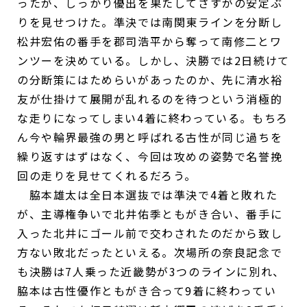
ったが、しっかり優出を果たしてさすがの安定ぶ
りを見せつけた。準決では南関東ラインを分断し
松井宏佑の番手を郡司浩平から奪って南修二とワ
ンツーを決めている。しかし、決勝では2日続けて
の分断策にはためらいがあったのか、先に清水裕
友が仕掛けて展開が乱れるのを待つという消極的
な走りになってしまい4着に終わっている。もちろ
ん今や輪界最強の男と呼ばれる古性が同じ過ちを
繰り返すはずはなく、今回は攻めの姿勢で名誉挽
回の走りを見せてくれるだろう。
脇本雄太は全日本選抜では準決で4着と敗れた
が、主導権争いで北井佑季ともがき合い、番手に
入った北井にゴール前で交わされたのだから致し
方ない敗北だったといえる。次場所の奈良記念で
も決勝は7人乗った近畿勢が3つのラインに別れ、
脇本は古性優作ともがき合って9着に終わってい