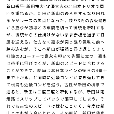
新山響平-新田祐大-守澤太志の北日本トリオで周
回を重ねるが、新田が新山の後ろをすんなり回れ
るかがレースの焦点となった。残り3周の青板過ぎ
から嘉永が誘導との車間を切って後続を牽制する
が、後続からの仕掛けがないまま赤板を過ぎて打
鐘を迎える。仕方なく嘉永が突っ張り気味に前へ
踏み込むが、そこへ新山が猛然と巻き返してきて
打鐘の3コーナーで嘉永を叩いて先頭に立つ。嘉永
は番手に飛びつくが、新山のスピードに合わせる
ことができず、結局は北日本ラインの後ろの4番手
まで下がる。と同時に近畿コンビが巻き返してき
て松浦も近畿コンビを追う。古性が新田の横まで
迫ると、新田は二度三度と牽制するが、新田は雨
走路でスリップしてバックで落車してしまう。そ
れでも古性のスピードは緩むことなく、今度は新
山とのもがき合いとなる。その直前、新田が落車