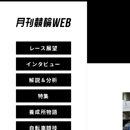
レース展望
インタビュー
解説＆分析
特集
養成所物語
自転車競技