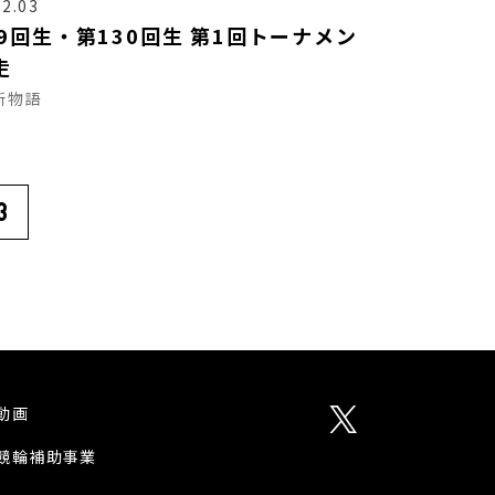
12.03
29回生・第130回生 第1回トーナメン
走
所物語
3
動画
競輪補助事業