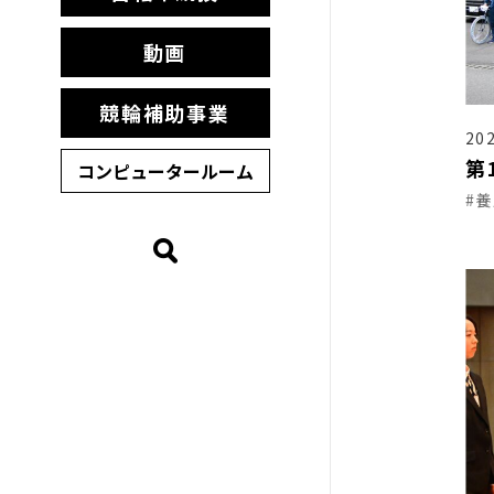
動画
競輪補助事業
202
第
コンピュータールーム
#