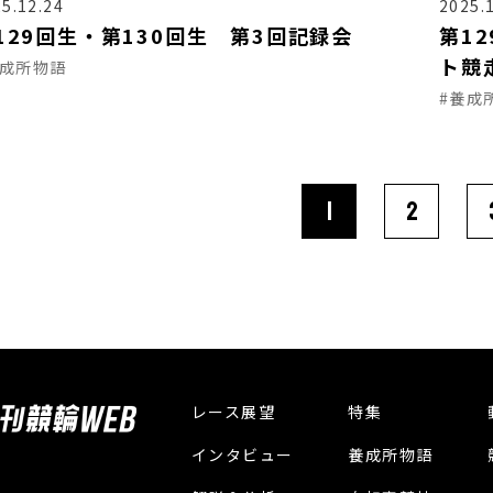
5.12.24
2025.
129回生・第130回生 第3回記録会
第1
ト競
養成所物語
#養成
1
2
レース展望
特集
インタビュー
養成所物語