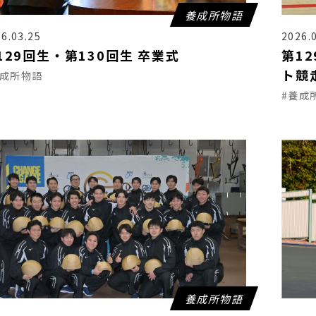
養成所物語
6.03.25
2026.
129回生・第130回生 卒業式
第1
ト競
養成所物語
#養成
養成所物語