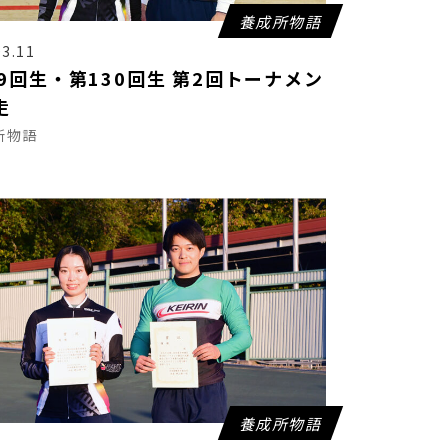
養成所物語
03.11
29回生・第130回生 第2回トーナメン
走
所物語
養成所物語