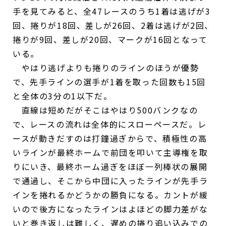
手を見てみると、全47レースのうち1着は逃げが3
回、捲りが18回、差しが26回、2着は逃げが2回、
捲りが9回、差しが20回、マークが16回となって
いる。
やはり逃げよりも捲りのラインのほうが優勢
で、先手ラインの選手が1着を取った回数も15回
と全体の3分の1以下だ。
直線は短めだがそこはやはり500バンクなの
で、レースの流れは全体的にスローペースだ。レ
ースが動きだすのは打鐘過ぎからで、積極性の高
いラインが最終ホームで前団を叩いて主導権を取
りにいき、最終ホーム過ぎをほぼ一列棒状の展開
で通過し、そこから中団に入ったラインが先手ラ
インを捲れるかどうかの勝負になる。カントが緩
いので後方になったラインはよほどの脚力差がな
いと巻き返しは難しく、遅めの捲り追い込みでの