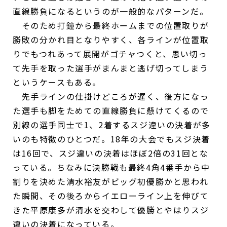
直線勝負になるというのが一般的なパターンだ。
そのため打鐘から最終ホームまでの位置取りが
勝敗の分かれ目となりやすく、各ラインが位置取
りでもつれあって展開がゴチャつくと、思い切っ
て先手を取った選手がまんまと逃げ切ってしまう
というケースもある。
先手ラインの仕掛けどころが遅く、後方になっ
た選手も脚をためての直線勝負に懸けてくるので
別線の選手同士で1、2着するスジ違いの決着が多
いのも特徴のひとつだ。18年の大会でもスジ決着
は16回で、スジ違いの決着はほぼ2倍の31回とな
っている。ちなみに決勝戦も最終4角4番手から中
割りを決めた清水裕友がビッグ初優勝かと思われ
た瞬間、その後ろからイエローライン上を伸びて
きた平原康多が清水を交わして優勝とやはりスジ
違いの決着になっている。