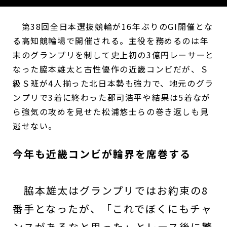
第38回全日本選抜競輪が16年ぶりのGI開催とな
る高知競輪場で開催される。主役を務めるのは年
末のグランプリを制して史上初の3億円レーサーと
なった脇本雄太と古性優作の近畿コンビだが、Ｓ
級Ｓ班が4人揃った北日本勢も強力で、地元のグラ
ンプリで3着に終わった郡司浩平や結果は5着なが
ら強気の攻めを見せた松浦悠士らの巻き返しも見
逃せない。
今年も近畿コンビが輪界を席巻する
脇本雄太はグランプリではお約束の8
番手となったが、「これでぼくにもチャ
ンスがあるなと思った」とレース後に驚