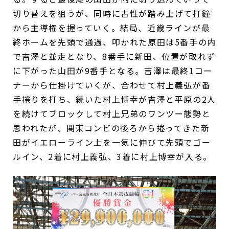
切り替えを狙うが、同時に古性が踏み上げて打鐘
から主導権を握っていく。結局、近畿ラインが最
終ホームを先頭で通過、叩かれた原田は5番手の内
で吉澤と並走となり、8番手に新田、位置が取れず
に下がった山田が9番手となる。吉澤は最終1コー
ナーから仕掛けていくが、合わせて村上義弘が番
手捲りを打ち、続いた村上博幸が吉澤と平原の2人
を続けてブロックして村上兄弟のワンツー態勢と
思われたが、関東コンビの後ろから捲ってきた新
田がイエローライン上を一気に伸びて先頭でゴー
ルイン、2着に村上義弘、3着に村上博幸が入る。