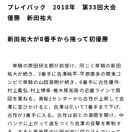
プレイバック 2018年 第33回大会
優勝 新田祐大
新田祐大が8番手から捲って初優勝
単騎の原田研太朗が前受け、同じく単騎の新田
祐大が続き、3番手に吉澤純平-平原康多の関東コ
ンビで単騎の山田英明が続き、6番手に古性優作-
村上義弘-村上博幸-椎木尾拓哉の近畿ラインで周
回を重ねる。青板1センターから古性が上昇して吉
澤に並びかけると、吉澤は引いて7番手まで下げ、
古性が3番手に入る。古性は前との車間を開け、中
バンクに上がって波をつくり吉澤の反撃を牽制す
る。すると最後尾の山田が内に切り込んでいって