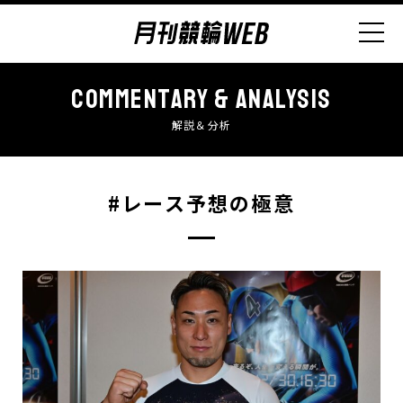
commentary & analysis
解説＆分析
#レース予想の極意