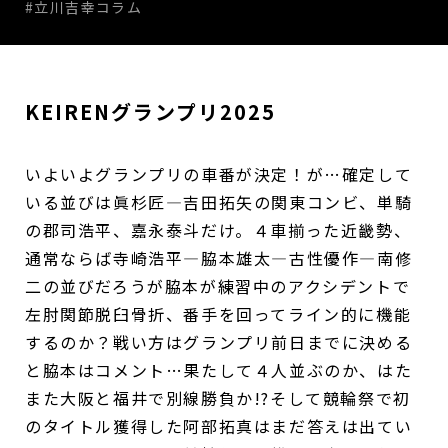
#立川吉幸コラム
KEIRENグランプリ2025
いよいよグランプリの車番が決定！が…確定して
いる並びは眞杉匠―吉田拓矢の関東コンビ、単騎
の郡司浩平、嘉永泰斗だけ。４車揃った近畿勢、
通常ならば寺崎浩平―脇本雄太―古性優作―南修
二の並びだろうが脇本が練習中のアクシデントで
左肘関節脱臼骨折、番手を回ってライン的に機能
するのか？戦い方はグランプリ前日までに決める
と脇本はコメント…果たして４人並ぶのか、はた
また大阪と福井で別線勝負か!?そして競輪祭で初
のタイトル獲得した阿部拓真はまだ答えは出てい