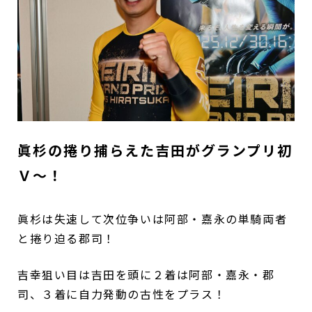
眞杉の捲り捕らえた吉田がグランプリ初
Ｖ～！
眞杉は失速して次位争いは阿部・嘉永の単騎両者
と捲り迫る郡司！
吉幸狙い目は吉田を頭に２着は阿部・嘉永・郡
司、３着に自力発動の古性をプラス！