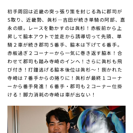
初手周回は近畿の突っ張り策を封じる為に郡司が
S取り、近畿勢、眞杉―吉田が続き単騎の阿部、嘉
永の順。レースを動かすのは眞杉！赤板前から上
昇して脇本アウトで並走から誘導切って先頭、単
騎２車が続き郡司５番手、脇本は下げて６番手。
赤板過ぎ２コーナーから一気に巻き返す脇本！合
わせて郡司も踏み寺崎のインへ！さらに眞杉も飛
び付き！打鐘逃げる脇本後位は眞杉～！捌かれた
寺崎は７番手からの捲りに！眞杉が最終１コーナ
ーから番手発進！６番手・郡司も２コーナー仕掛
ける！脚力消耗の寺崎は車が出ない！