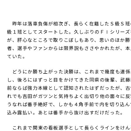
昨年は落車負傷が相次ぎ、長らく在籍したＳ級Ｓ班
級１班としてスタートした。久しぶりのＦⅠシリーズ
が、肝心なところで取りこぼしもあり、思いのほか勝
者、選手やファンからは限界説もささやかれたが、本
ていた。
どうにか勝ち上がった決勝は、これまで幾度も連係
し、後ろにはずっと目をかけてきた同県の後輩、武藤
前ならば強力本線として認知されたはずだったが、古
れでも吉田がガツンと気持ちよく出切り他の面々に反
うなれば番手絶好で、しかも４角手前で内を切り込ん
込み露払い。あとは番手から抜け出すだけだった。
これまで関東の看板選手として長らくラインをけん