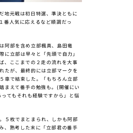
だ地元戦は初日特選、準決ともに
１番人気に応えるなど順調だっ
は阿部を含め立部楓真、島田竜
際に立部は早々と「先頭で自力」
ば、ここまでの２走の流れを大事
れたが、最終的には立部マークを
５車で結束した。「もちろん立部
踏まえて番手の勉強も。(開催にい
あってもそれも経験ですから」と悩
。５枚でまとまられ、しかも阿部
み、熟考した末に「立部君の番手