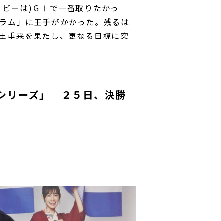
ービーは)ＧⅠで一番取りたかっ
ラム」に王手がかかった。残るは
土重来を果たし、更なる目標に突
１
シリーズ」 ２５日、決勝