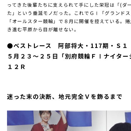
ってきた後輩たちに支えられて手にした栄冠は「(ダ
た」という垂涎モノだった。これでＧⅠ「グランドス
「オールスター競輪」で８月に開催を控えている。捲
き進む平原から目が離せない。
●ベストレース 阿部将大・117期・Ｓ
５月２３～２５日「別府競輪ＦⅠナイター
１２Ｒ
迷った末の決断、地元完全Ｖを飾るまで