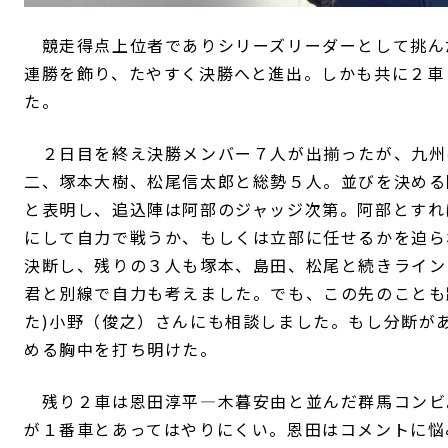
競走得点上位者でありシリーズリーダーとして挑ん
連勝を飾り、たやすく決勝へと進出。しかも共に２車
た。
２日目を終え決勝メンバー７人が出揃ったが、九州
二、塚本大樹、松尾信太郎と総勢５人。並びを決める
と表明し、追込陣は阿部のジャッジ次第。阿部とすれ
にして自力で戦うか、もしくは立部に任せるかを迫ら
決断し、残りの３人も塚本、島田、松尾と続きライン
君と別線で自力も考えました。でも、この先のことも
た)小野（俊之）さんにも相談しました。もし分断が
める胸中を打ち明けた。
残り２車は恩田淳平―木暮安由と並んだ群馬コンビ
が１番車とあってはやりにくい。恩田はコメントに悩