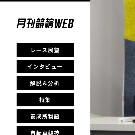
レース展望
インタビュー
解説＆分析
特集
養成所物語
自転車競技