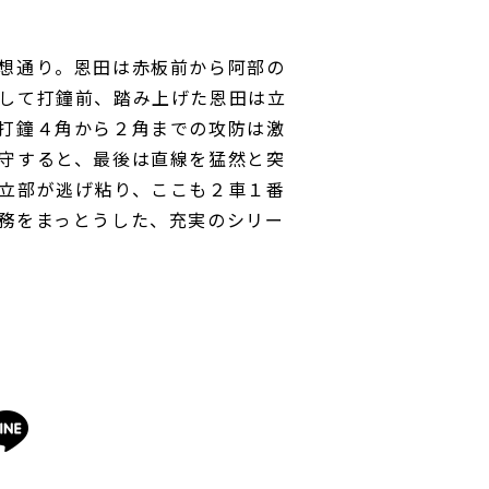
想通り。恩田は赤板前から阿部の
して打鐘前、踏み上げた恩田は立
打鐘４角から２角までの攻防は激
守すると、最後は直線を猛然と突
立部が逃げ粘り、ここも２車１番
務をまっとうした、充実のシリー