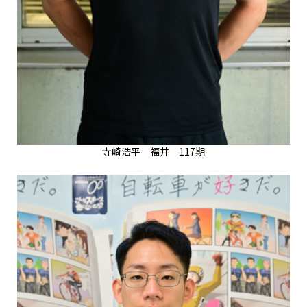
寺崎浩平 福井 117期