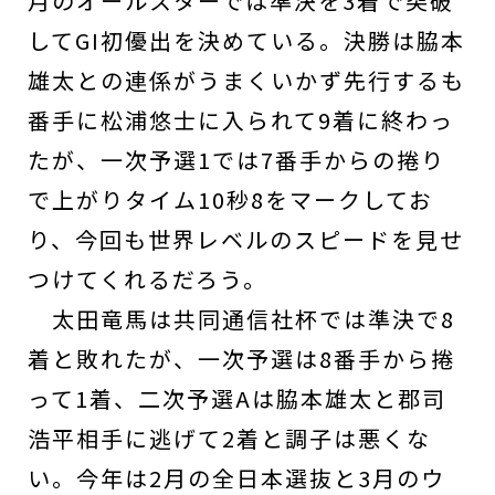
月のオールスターでは準決を3着で突破
してGI初優出を決めている。決勝は脇本
雄太との連係がうまくいかず先行するも
番手に松浦悠士に入られて9着に終わっ
たが、一次予選1では7番手からの捲り
で上がりタイム10秒8をマークしてお
り、今回も世界レベルのスピードを見せ
つけてくれるだろう。
太田竜馬は共同通信社杯では準決で8
着と敗れたが、一次予選は8番手から捲
って1着、二次予選Aは脇本雄太と郡司
浩平相手に逃げて2着と調子は悪くな
い。今年は2月の全日本選抜と3月のウ