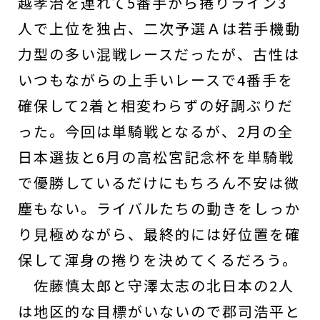
越孝治を連れて5番手から捲りライン3
人で上位を独占、二次予選Ａは若手機動
力型の多い混戦レースだったが、古性は
いつもながらの上手いレースで4番手を
確保して2着と相変わらずの好調ぶりだ
った。今回は単騎戦となるが、2月の全
日本選抜と6月の高松宮記念杯を単騎戦
で優勝しているだけにもちろん不安は微
塵もない。ライバルたちの動きをしっか
り見極めながら、最終的には好位置を確
保して渾身の捲りを決めてくるだろう。
佐藤慎太郎と守澤太志の北日本の2人
は地区的な目標がいないので郡司浩平と