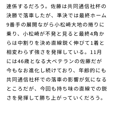
連係するだろう。佐藤は共同通信社杯の
決勝で落車したが、準決では最終ホーム
9番手の展開ながら小松崎大地の捲りに
乗り、小松崎が不発と見ると最終4角か
らは中割りを決め直線鋭く伸びて1着と
相変わらず強さを発揮している。11月
には46歳となる大ベテランの佐藤だが
今もなお進化し続けており、年齢的にも
共同通信社杯での落車の影響が気になる
ところだが、今回も持ち味の直線での鋭
さを発揮して勝ち上がっていくだろう。