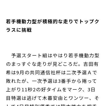
若手機動力型が積極的な走りでトップク
ラスに挑戦
予選スタート組はやはり若手機動力型
のまっすぐな走りが見どころだ。吉田有
希は9月の共同通信社杯は二次予選Ａで
敗れたが、一次予選は3番手から捲って
上がり11秒2の好タイムをマーク、3日
目特選は逃げて木暮安由とワンツー、そ