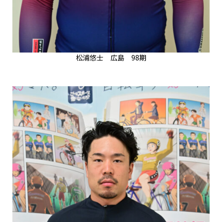
松浦悠士 広島 98期