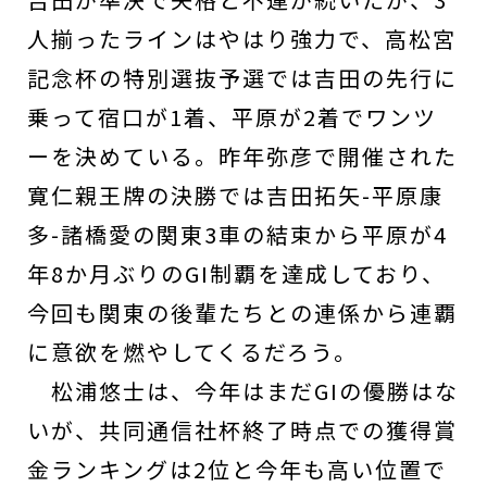
人揃ったラインはやはり強力で、高松宮
記念杯の特別選抜予選では吉田の先行に
乗って宿口が1着、平原が2着でワンツ
ーを決めている。昨年弥彦で開催された
寛仁親王牌の決勝では吉田拓矢-平原康
多-諸橋愛の関東3車の結束から平原が4
年8か月ぶりのGI制覇を達成しており、
今回も関東の後輩たちとの連係から連覇
に意欲を燃やしてくるだろう。
松浦悠士は、今年はまだGIの優勝はな
いが、共同通信社杯終了時点での獲得賞
金ランキングは2位と今年も高い位置で