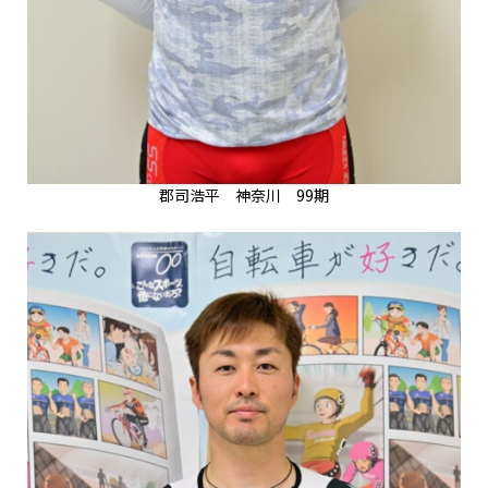
郡司浩平 神奈川 99期