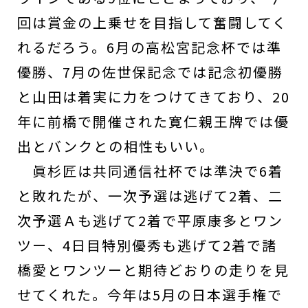
回は賞金の上乗せを目指して奮闘してく
れるだろう。6月の高松宮記念杯では準
優勝、7月の佐世保記念では記念初優勝
と山田は着実に力をつけてきており、20
年に前橋で開催された寛仁親王牌では優
出とバンクとの相性もいい。
眞杉匠は共同通信社杯では準決で6着
と敗れたが、一次予選は逃げて2着、二
次予選Ａも逃げて2着で平原康多とワン
ツー、4日目特別優秀も逃げて2着で諸
橋愛とワンツーと期待どおりの走りを見
せてくれた。今年は5月の日本選手権で