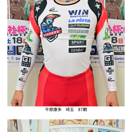
平原康多 埼玉 87期