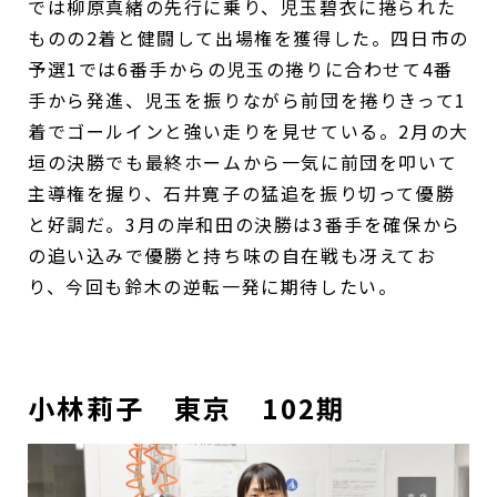
では柳原真緒の先行に乗り、児玉碧衣に捲られた
ものの2着と健闘して出場権を獲得した。四日市の
予選1では6番手からの児玉の捲りに合わせて4番
手から発進、児玉を振りながら前団を捲りきって1
着でゴールインと強い走りを見せている。2月の大
垣の決勝でも最終ホームから一気に前団を叩いて
主導権を握り、石井寛子の猛追を振り切って優勝
と好調だ。3月の岸和田の決勝は3番手を確保から
の追い込みで優勝と持ち味の自在戦も冴えてお
り、今回も鈴木の逆転一発に期待したい。
小林莉子 東京 102期