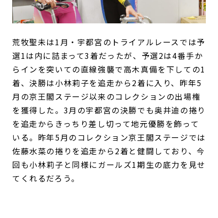
荒牧聖未は1月・宇都宮のトライアルレースでは予
選1は内に詰まって3着だったが、予選2は4番手か
らインを突いての直線強襲で高木真備を下しての1
着、決勝は小林莉子を追走から2着に入り、昨年5
月の京王閣ステージ以来のコレクションの出場権
を獲得した。3月の宇都宮の決勝でも奥井迪の捲り
を追走からきっちり差し切って地元優勝を飾って
いる。昨年5月のコレクション京王閣ステージでは
佐藤水菜の捲りを追走から2着と健闘しており、今
回も小林莉子と同様にガールズ1期生の底力を見せ
てくれるだろう。