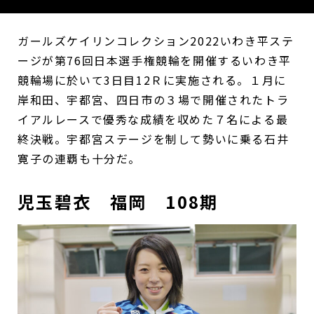
ガールズケイリンコレクション2022いわき平ステ
ージが第76回日本選手権競輪を開催するいわき平
競輪場に於いて3日目12Ｒに実施される。１月に
岸和田、宇都宮、四日市の３場で開催されたトラ
イアルレースで優秀な成績を収めた７名による最
終決戦。宇都宮ステージを制して勢いに乗る石井
寛子の連覇も十分だ。
児玉碧衣 福岡 108期