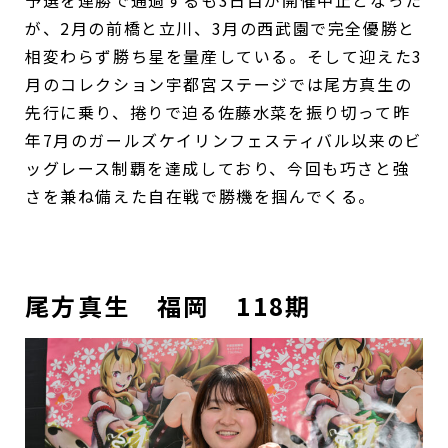
予選を連勝で通過するも3日目が開催中止となった
が、2月の前橋と立川、3月の西武園で完全優勝と
相変わらず勝ち星を量産している。そして迎えた3
月のコレクション宇都宮ステージでは尾方真生の
先行に乗り、捲りで迫る佐藤水菜を振り切って昨
年7月のガールズケイリンフェスティバル以来のビ
ッグレース制覇を達成しており、今回も巧さと強
さを兼ね備えた自在戦で勝機を掴んでくる。
尾方真生 福岡 118期