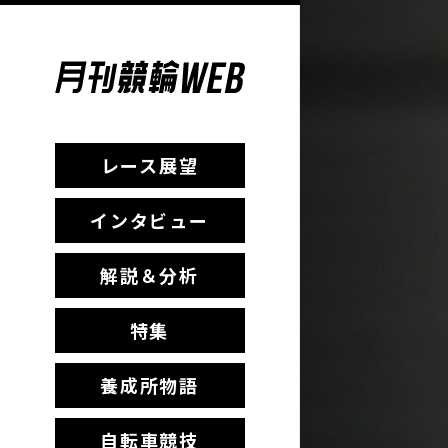
レース展望
インタビュー
解説＆分析
特集
養成所物語
自転車競技