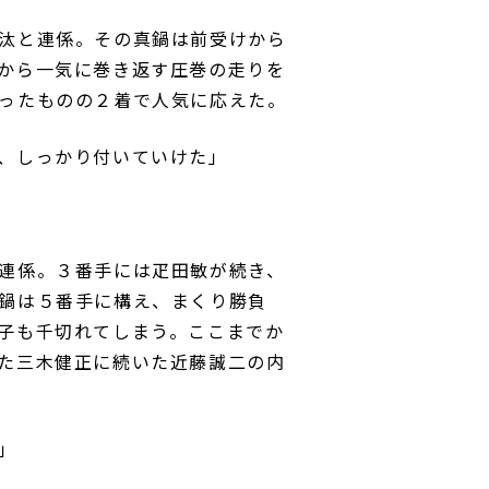
汰と連係。その真鍋は前受けから
から一気に巻き返す圧巻の走りを
ったものの２着で人気に応えた。
、しっかり付いていけた」
連係。３番手には疋田敏が続き、
鍋は５番手に構え、まくり勝負
子も千切れてしまう。ここまでか
た三木健正に続いた近藤誠二の内
」