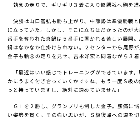
執念の走りで、ギリギリ３着に入り優勝戦へ駒を進
決勝は山口智弘も勝ち上がり、中部勢は準優勝戦と
に立っていた。しかし、そこに立ちはだかったのが大
番手を奪われた真鍋は５番手に置かれる苦しい展開。
鍋はなかなか仕掛けられない。２センターから尾野が
金子も執念の走りを見せ、吉永好宏と同着ながら３着
「最近はいい感じでトレーニングができています。
かにうまく付き合っていくかですね。もう一度Ｓ級の
っと持っていますし、絶対に諦めていません」
ＧⅠを２勝し、グランプリも制した金子。腰痛に悩
い姿勢を貫く。その強い思いが、Ｓ級復帰への道を切