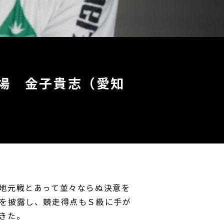
輪場 金子貴志（愛知
地元戦とあって並々ならぬ決意を
を披露し、競走得点もＳ級に手が
きた。