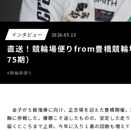
インタビュー
2026.05.13
直送！競輪場便りfrom豊橋競
75期）
#競輪場便り
金子がＳ級復帰に向け、正念場を迎えた豊橋開催。
胸に参戦した。優勝こそ逃したものの、安定した走り
届くところまで上昇。今年に入り１着の回数も増えて