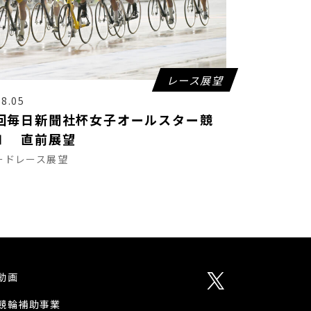
レース展望
08.05
回毎日新聞社杯女子オールスター競
Ⅰ 直前展望
ードレース展望
動画
競輪補助事業