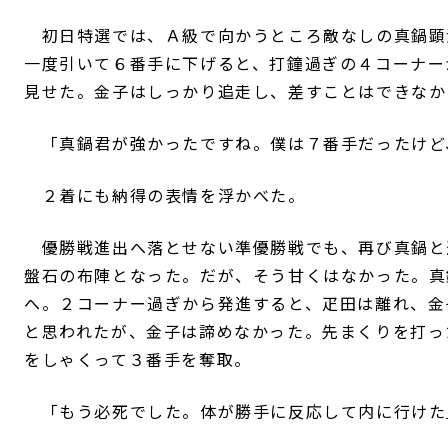
初日特選では、Ａ級で向かうところ敵なしの真鍋顕
一度引いて６番手に下げると、打鐘過ぎの４コーナー
見せた。金子はしっかり追走し、差すことはできなか
「真鍋君が強かったですね。僕は７番手だったけど
２着にも納得の表情を浮かべた。
優勝戦進出へ落とせない準優勝戦でも、再び真鍋と
盤石の布陣となった。だが、そう甘くはなかった。真
へ。２コーナー過ぎから発進すると、疋田は離れ、金
と思われたが、金子は諦めなかった。先まくりを打っ
をしゃくって３番手を奪取。
「もう必死でした。体が勝手に反応して内に行けた