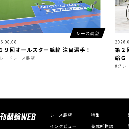
レース展望
6.08.08
2026.
６９回オールスター競輪 注目選手！
第２
輪Ｇ
グレードレース展望
#グレ
レース展望
特集
インタビュー
養成所物語