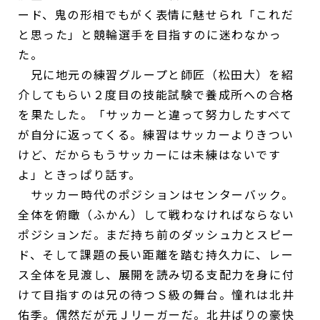
ード、鬼の形相でもがく表情に魅せられ「これだ
と思った」と競輪選手を目指すのに迷わなかっ
た。
兄に地元の練習グループと師匠（松田大）を紹
介してもらい２度目の技能試験で養成所への合格
を果たした。「サッカーと違って努力したすべて
が自分に返ってくる。練習はサッカーよりきつい
けど、だからもうサッカーには未練はないです
よ」ときっぱり話す。
サッカー時代のポジションはセンターバック。
全体を俯瞰（ふかん）して戦わなければならない
ポジションだ。まだ持ち前のダッシュ力とスピー
ド、そして課題の長い距離を踏む持久力に、レー
ス全体を見渡し、展開を読み切る支配力を身に付
けて目指すのは兄の待つＳ級の舞台。憧れは北井
佑季。偶然だが元Ｊリーガーだ。北井ばりの豪快