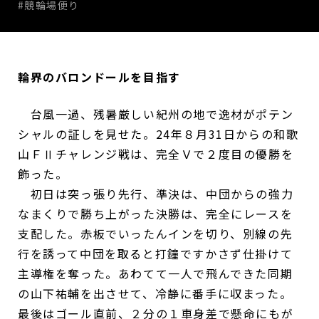
#競輪場便り
輪界のバロンドールを目指す
台風一過、残暑厳しい紀州の地で逸材がポテン
シャルの証しを見せた。24年８月31日からの和歌
山ＦⅡチャレンジ戦は、完全Ｖで２度目の優勝を
飾った。
初日は突っ張り先行、準決は、中団からの強力
なまくりで勝ち上がった決勝は、完全にレースを
支配した。赤板でいったんインを切り、別線の先
行を誘って中団を取ると打鐘ですかさず仕掛けて
主導権を奪った。あわてて一人で飛んできた同期
の山下祐輔を出させて、冷静に番手に収まった。
最後はゴール直前、２分の１車身差で懸命にもが