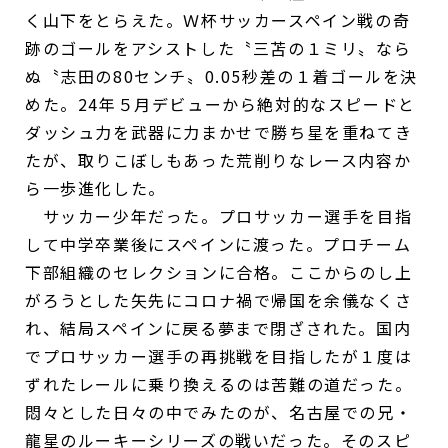
く山下をとらえた。Ｗ杯サッカースペイン戦の奇
跡のゴールをアシストした〝三苫の１ミリ〟なら
ぬ〝志田の80センチ〟0.05秒差の１着ゴールを決
めた。24年５月デビューから絶対的なスピードと
ダッシュ力を武器に力まかせで勝ち星を重ねてき
たが、取りこぼしもあった荒削りなレース内容か
ら一歩進化した。
サッカー少年だった。プロサッカー選手を目指
して中学卒業後にスペインに渡った。プロチーム
下部組織のセレクションに合格。ここからのし上
がろうとした矢先にコロナ禍で帰国を余儀なくさ
れ、結局スペインに戻る夢まで閉ざされた。国内
でプロサッカー選手の再挑戦を目指したが１度は
ずれたレールに乗り換えるのは苦難の道だった。
悶々とした日々の中でみたのが、名古屋での兄・
龍星のルーキーシリーズの戦いだった。そのスピ