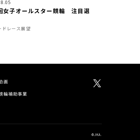
08.05
回女子オールスター競輪 注目選
ードレース展望
動画
競輪補助事業
©JKA.