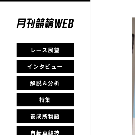
レース展望
インタビュー
解説＆分析
特集
養成所物語
自転車競技