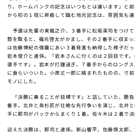
り、ホームバンクの記念はいつもとは違います」と前
から初の１班に昇級して臨む地元記念は、雰囲気も違
予選は先輩の東龍之介、３番手に松坂英司をつけて
勢を取ると、福元啓太がかまし、その２番手に収まっ
は佐藤博紀の強襲にあい３着発進も納得した様子だっ
岩本俊介と連係。「岩本さんに付くのは２回目です。
選手です」。岩本が打鐘過ぎ、７番手からのロングス
に食らいついた。小原丈一郎に絡まれたものの、寸前
モノにした。
「決勝に乗ることが目標です」と話していた、勝負
番手。北井と眞杉匠が壮絶な先行争いを演じ、北井と
手に郡司がバックからまくり１着。佐々木は２着で決
迎えた決勝は、郡司と連係。新山響平、佐藤慎太郎、