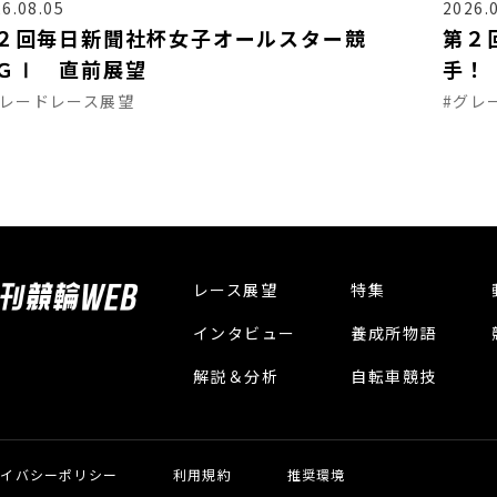
6.08.05
2026.
２回毎日新聞社杯女子オールスター競
第２
ＧⅠ 直前展望
手！
グレードレース展望
#グレ
レース展望
特集
インタビュー
養成所物語
解説＆分析
自転車競技
ライバシーポリシー
利用規約
推奨環境