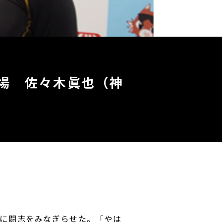
輪場 佐々木眞也（神
に闘志をみなぎらせた。「やは