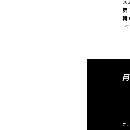
202
第
輪
#
プ