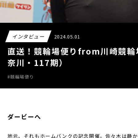
インタビュー
2024.05.01
直送！競輪場便りfrom川崎競
奈川・117期）
#競輪場便り
ダービーへ
地元、それもホームバンクの記念開催。佐々木は静か