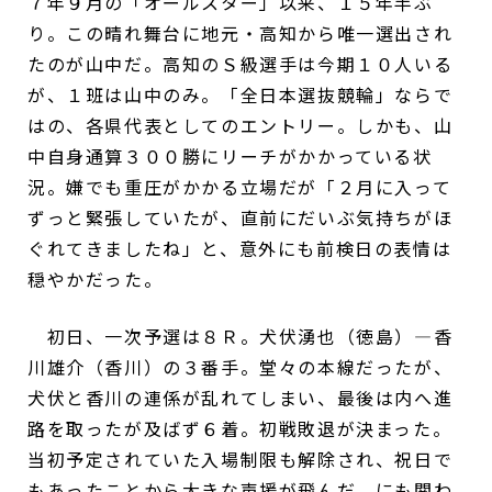
７年９月の「オールスター」以来、１５年半ぶ
り。この晴れ舞台に地元・高知から唯一選出され
たのが山中だ。高知のＳ級選手は今期１０人いる
が、１班は山中のみ。「全日本選抜競輪」ならで
はの、各県代表としてのエントリー。しかも、山
中自身通算３００勝にリーチがかかっている状
況。嫌でも重圧がかかる立場だが「２月に入って
ずっと緊張していたが、直前にだいぶ気持ちがほ
ぐれてきましたね」と、意外にも前検日の表情は
穏やかだった。
初日、一次予選は８Ｒ。犬伏湧也（徳島）―香
川雄介（香川）の３番手。堂々の本線だったが、
犬伏と香川の連係が乱れてしまい、最後は内へ進
路を取ったが及ばず６着。初戦敗退が決まった。
当初予定されていた入場制限も解除され、祝日で
もあったことから大きな声援が飛んだ。にも関わ