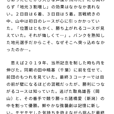
らず「地元３割増し」の効果はなかなか表れな
い。２日目は６着、３日目は５着。苦戦続きの
中、山中は初日のレースが心に引っかかってい
た。「位置はともかく、勝ち上がれるコースが見
えていた。それが悔しくて…」。バンクを熟知し
た地元選手だからこそ、なぜそこへ突っ込めなか
ったのか…。
思えば２０１９年、当所記念を制した時も内を
伸びた。同期の田中晴基（千葉）に前を任せて、
前団のもつれを見ていた。最終３コーナーでは目
の前が壁になるほどの混戦だったが、勝利につな
がるコースは知っていた。逃げた取鳥雄吾（岡
山）と、その番手で競り勝った諸橋愛（新潟）の
中を割って優勝。鮮やかな強襲劇は記憶に新し
い。モヤモヤした気持ちを抱えながら挑んだ最終