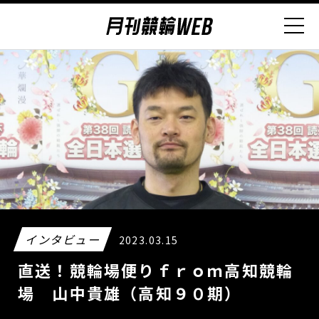
インタビュー
2023.03.15
直送！競輪場便りｆｒｏｍ高知競輪
場 山中貴雄（高知９０期）