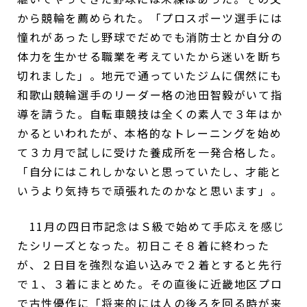
から競輪を薦められた。「プロスポーツ選手には
憧れがあったし野球でだめでも消防士とか自分の
体力を生かせる職業を考えていたから迷いを断ち
切れました」。地元で通っていたジムに偶然にも
和歌山競輪選手のリーダー格の池田智毅がいて指
導を請うた。自転車競技は全くの素人で３年はか
かるといわれたが、本格的なトレーニングを始め
て３カ月で試しに受けた養成所を一発合格した。
「自分にはこれしかないと思っていたし、才能と
いうより気持ちで頑張れたのかなと思います」。
11月の四日市記念はＳ級で始めて手応えを感じ
たシリーズとなった。初日こそ８着に終わった
が、２日目を強烈な追い込みで２着とすると先行
で１、３着にまとめた。その直後に近畿地区プロ
で古性優作に「将来的には人の後ろを回る時が来