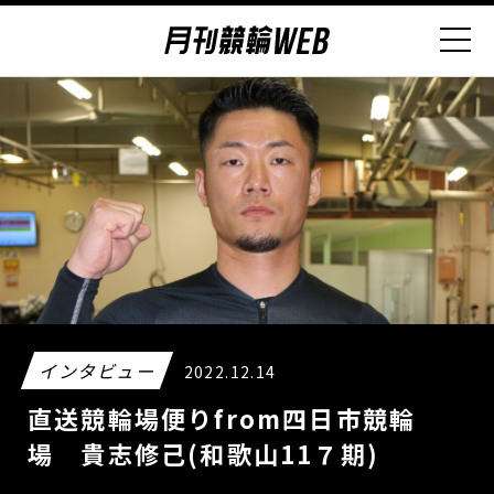
インタビュー
2022.12.14
直送競輪場便りfrom四日市競輪
場 貴志修己(和歌山11７期)