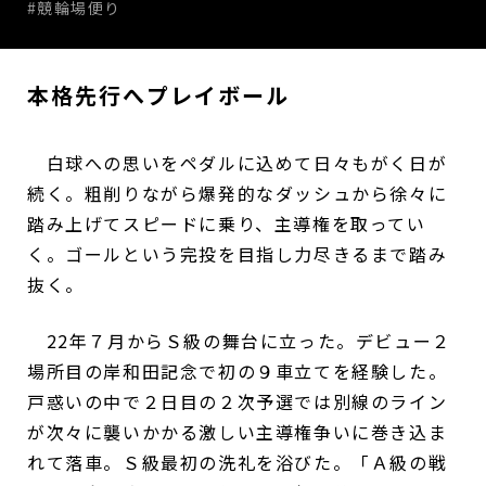
#競輪場便り
本格先行へプレイボール
白球への思いをペダルに込めて日々もがく日が
続く。粗削りながら爆発的なダッシュから徐々に
踏み上げてスピードに乗り、主導権を取ってい
く。ゴールという完投を目指し力尽きるまで踏み
抜く。
22年７月からＳ級の舞台に立った。デビュー２
場所目の岸和田記念で初の９車立てを経験した。
戸惑いの中で２日目の２次予選では別線のライン
が次々に襲いかかる激しい主導権争いに巻き込ま
れて落車。Ｓ級最初の洗礼を浴びた。「Ａ級の戦