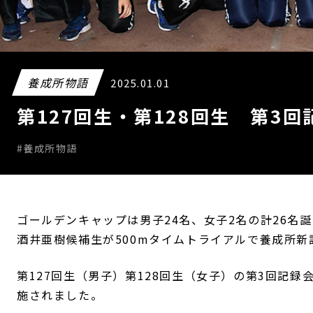
養成所物語
2025.01.01
第127回生・第128回生 第3回
#養成所物語
ゴールデンキャップは男子24名、女子2名の計26名
酒井亜樹候補生が500mタイムトライアルで養成所新
第127回生（男子）第128回生（女子）の第3回記録会
施されました。