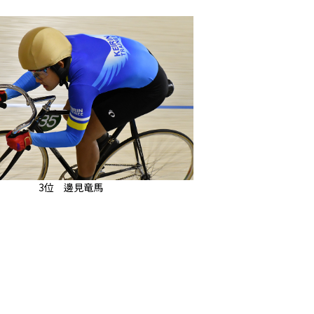
3位 邊見竜馬