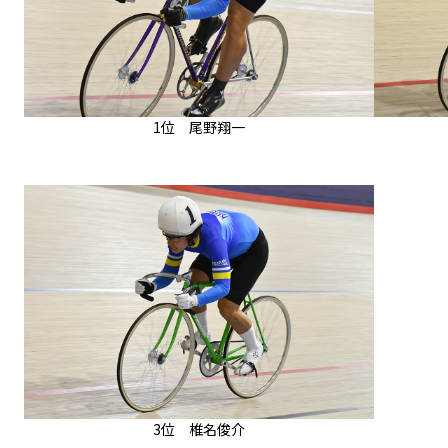
1位 尾野翔一
3位 椎名俊介