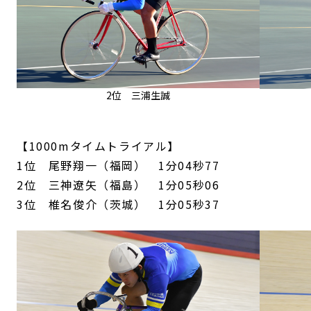
2位 三浦生誠
【1000mタイムトライアル】
1位 尾野翔一（福岡） 1分04秒77
2位 三神遼矢（福島） 1分05秒06
3位 椎名俊介（茨城） 1分05秒37