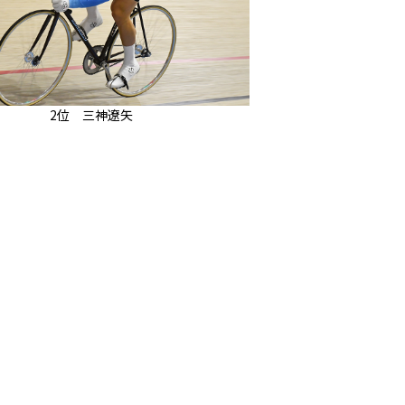
2位 三神遼矢