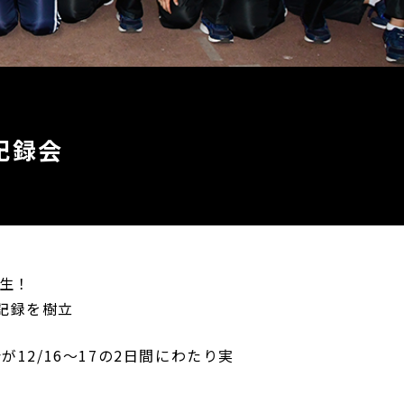
記録会
誕生！
記録を樹立
が12/16～17の2日間にわたり実