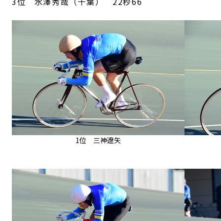
3位 水澤秀哉（千葉） 22秒66
1位 三神遼矢