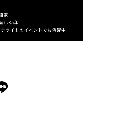
）
落語家
歴は35年
サテライトのイベントでも活躍中