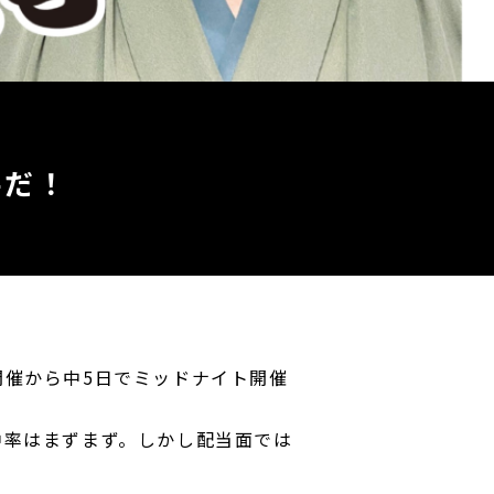
手だ！
開催から中5日でミッドナイト開催
中率はまずまず。しかし配当面では