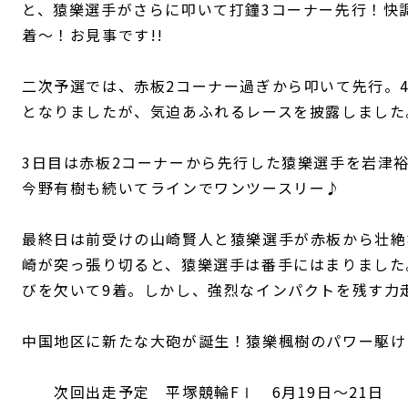
と、猿樂選手がさらに叩いて打鐘3コーナー先行！快
着～！お見事です!!
二次予選では、赤板2コーナー過ぎから叩いて先行。
となりましたが、気迫あふれるレースを披露しました
3日目は赤板2コーナーから先行した猿樂選手を岩津裕
今野有樹も続いてラインでワンツースリー♪
最終日は前受けの山崎賢人と猿樂選手が赤板から壮絶
崎が突っ張り切ると、猿樂選手は番手にはまりました
びを欠いて9着。しかし、強烈なインパクトを残す力
中国地区に新たな大砲が誕生！猿樂楓樹のパワー駆け
次回出走予定 平塚競輪FⅠ 6月19日～21日