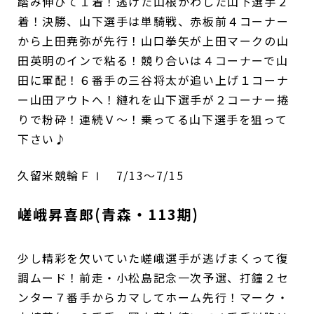
踏み伸びて１着！逃げた山根かわした山下選手２
着！決勝、山下選手は単騎戦、赤板前４コーナー
から上田尭弥が先行！山口拳矢が上田マークの山
田英明のインで粘る！競り合いは４コーナーで山
田に軍配！６番手の三谷将太が追い上げ１コーナ
ー山田アウトへ！縺れを山下選手が２コーナー捲
りで粉砕！連続Ｖ～！乗ってる山下選手を狙って
下さい♪
久留米競輪ＦⅠ 7/13～7/15
嵯峨昇喜郎(青森・113期)
少し精彩を欠いていた嵯峨選手が逃げまくって復
調ムード！前走・小松島記念一次予選、打鐘２セ
ンター７番手からカマしてホーム先行！マーク・