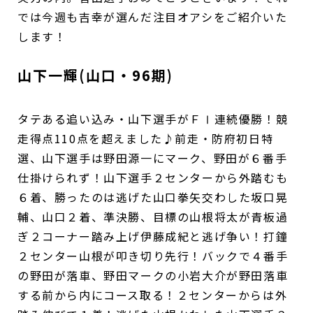
では今週も吉幸が選んだ注目オアシをご紹介いた
します！
山下一輝(山口・96期)
タテある追い込み・山下選手がＦⅠ連続優勝！競
走得点110点を超えました♪前走・防府初日特
選、山下選手は野田源一にマーク、野田が６番手
仕掛けられず！山下選手２センターから外踏むも
６着、勝ったのは逃げた山口拳矢交わした坂口晃
輔、山口２着、準決勝、目標の山根将太が青板過
ぎ２コーナー踏み上げ伊藤成紀と逃げ争い！打鐘
２センター山根が叩き切り先行！バックで４番手
の野田が落車、野田マークの小岩大介が野田落車
する前から内にコース取る！２センターからは外