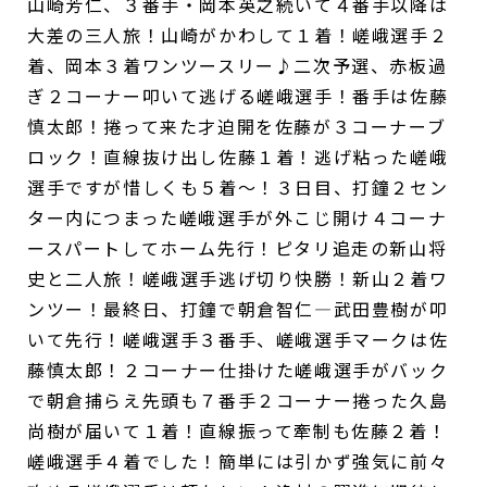
山崎芳仁、３番手・岡本英之続いて４番手以降は
大差の三人旅！山崎がかわして１着！嵯峨選手２
着、岡本３着ワンツースリー♪二次予選、赤板過
ぎ２コーナー叩いて逃げる嵯峨選手！番手は佐藤
慎太郎！捲って来た才迫開を佐藤が３コーナーブ
ロック！直線抜け出し佐藤１着！逃げ粘った嵯峨
選手ですが惜しくも５着～！３日目、打鐘２セン
ター内につまった嵯峨選手が外こじ開け４コーナ
ースパートしてホーム先行！ピタリ追走の新山将
史と二人旅！嵯峨選手逃げ切り快勝！新山２着ワ
ンツー！最終日、打鐘で朝倉智仁―武田豊樹が叩
いて先行！嵯峨選手３番手、嵯峨選手マークは佐
藤慎太郎！２コーナー仕掛けた嵯峨選手がバック
で朝倉捕らえ先頭も７番手２コーナー捲った久島
尚樹が届いて１着！直線振って牽制も佐藤２着！
嵯峨選手４着でした！簡単には引かず強気に前々