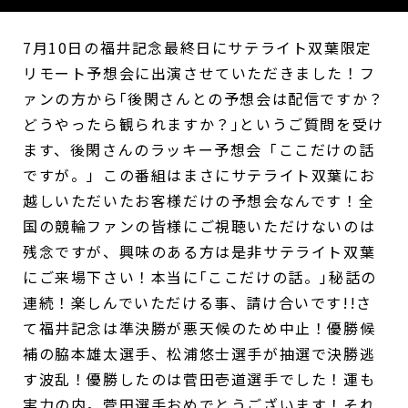
7月10日の福井記念最終日にサテライト双葉限定
リモート予想会に出演させていただきました！フ
ァンの方から｢後閑さんとの予想会は配信ですか？
どうやったら観られますか？｣というご質問を受け
ます、後閑さんのラッキー予想会「ここだけの話
ですが。」この番組はまさにサテライト双葉にお
越しいただいたお客様だけの予想会なんです！全
国の競輪ファンの皆様にご視聴いただけないのは
残念ですが、興味のある方は是非サテライト双葉
にご来場下さい！本当に｢ここだけの話。｣秘話の
連続！楽しんでいただける事、請け合いです!!さ
て福井記念は準決勝が悪天候のため中止！優勝候
補の脇本雄太選手、松浦悠士選手が抽選で決勝逃
す波乱！優勝したのは菅田壱道選手でした！運も
実力の内。菅田選手おめでとうございます！それ