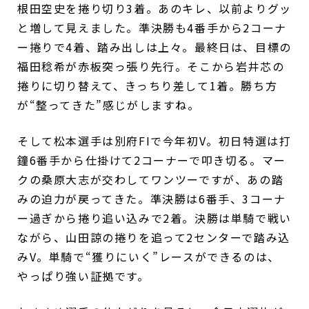
根田空史を捲り切り3着。あのキレ、以前よりグッ
と増して見えました。準決勝も4番手から2コーナ
ー捲りで4着、踏み出しは上々。最終日は、目標の
福田稔希が赤板突っ張り先行。そこから岩井芯の
捲りに切り替えて、きっちり差して1着。勝ち方
が“整ってきた”感じがしますね。
そして松本選手は別府FIで今年初V。初日特選は打
鐘6番手から仕掛けて2コーナーで叩き切る。マー
クの桑原大志が交わしてワンツーですが、あの踏
みの迫力が戻ってきた。準決勝は6番手、3コーナ
ー過ぎから捲り追い込みで2着。決勝は単騎で戦い
ながら、山田諒の捲りを追って2センターで踏み込
みV。単騎で“獲りにいく”レースができるのは、
やっぱり強い証拠です。