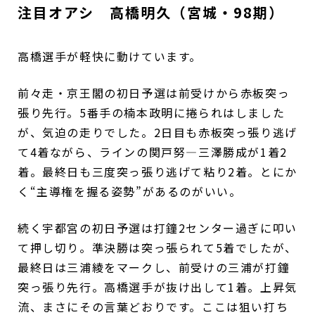
注目オアシ 高橋明久（宮城・98期）
高橋選手が軽快に動けています。
前々走・京王閣の初日予選は前受けから赤板突っ
張り先行。5番手の楠本政明に捲られはしました
が、気迫の走りでした。2日目も赤板突っ張り逃げ
て4着ながら、ラインの関戸努―三澤勝成が1着2
着。最終日も三度突っ張り逃げて粘り2着。とにか
く“主導権を握る姿勢”があるのがいい。
続く宇都宮の初日予選は打鐘2センター過ぎに叩い
て押し切り。準決勝は突っ張られて5着でしたが、
最終日は三浦綾をマークし、前受けの三浦が打鐘
突っ張り先行。高橋選手が抜け出して1着。上昇気
流、まさにその言葉どおりです。ここは狙い打ち