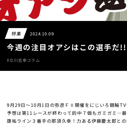
特集
2024.10.09
今週の注目オアシはこの選手だ!!
#立川吉幸コラム
9月29日～10月1日の弥彦ＦⅡ開催をにじいろ競輪
予想は第11レースが終わって的中７個もガミガミ…
康祐ライン３番手の那須久幸！力ある伊藤慶太郎との