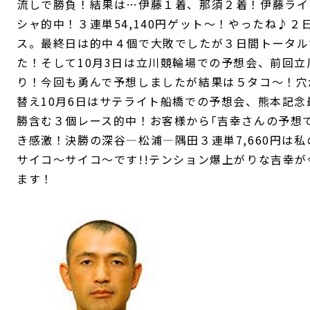
流しで勝負！結果は…伊藤１着、那須２着！伊藤ライ
シャ的中！３連単54,140円ゲット～！やったね♪
ス。最終日は的中４個で大敗でしたが３日間トータルで
た！そして10月3日は立川競輪場での予想会、前回
り！今回も勇んで予想しましたが結果は５タコ～！穴
替え10月6日はサテライト船橋での予想会、熊本記
勝含む３個レース的中！お客様から｢吉幸さんの予想
き感激！決勝の深谷―松浦―隅田３連単7,660円は
サイコ～サイコ～です!!テンション爆上がりな吉幸
ます！