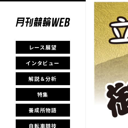
レース展望
インタビュー
解説＆分析
特集
養成所物語
自転車競技