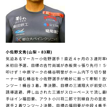
小佐野文秀(山梨・83期)
気迫あるマーカー小佐野選手！直近４ヶ月の３連対率6
米初日予選、目標の吉竹尚城が赤板突っ張り先行！５
叩けず！中原マークの桶谷明誉がホーム内下り切り替
ーナー踏む桶谷を小佐野選手が絶妙に振って牽制！吉
ンツー！桶谷３着。準決勝、目標の三浦翔大が前受け
誘導退避、押し出された三浦がスローペースで流し最
手はイン福田要、アウト小川将二郎で別線自力の並走
選手２着ワンツ～♪決勝、目標の福田要が中段４番手