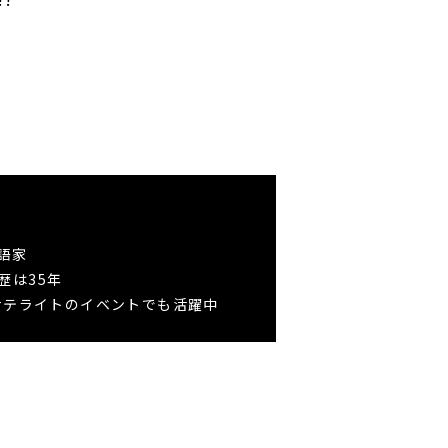
）
落語家
歴は35年
サテライトのイベントでも活躍中