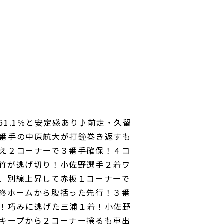
1.1％と安定感あり♪前走・久留
番手の中原航大が打鐘巻き返すも
え２コーナーで３番手確保！４コ
竹が逃げ切り！小佐野選手２着ワ
、別線上昇して赤板１コーナーで
終ホームから腹括った先行！３番
！巧みに逃げた三浦１着！小佐野
キープから２コーナー捲るも車出