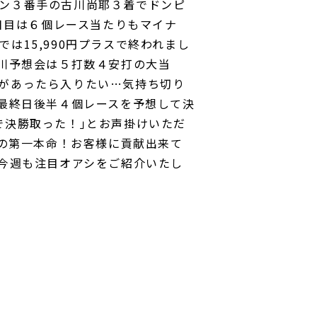
ン３番手の古川尚耶３着でドンピ
２日目は６個レース当たりもマイナ
は15,990円プラスで終われまし
立川予想会は５打数４安打の大当
があったら入りたい…気持ち切り
念最終日後半４個レースを予想して決
で決勝取った！｣とお声掛けいただ
私の第一本命！お客様に貢献出来て
が今週も注目オアシをご紹介いたし