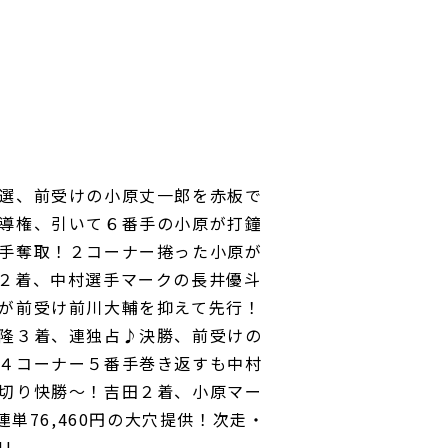
選、前受けの小原丈一郎を赤板で
導権、引いて６番手の小原が打鐘
手奪取！２コーナー捲った小原が
２着、中村選手マークの長井優斗
が前受け前川大輔を抑えて先行！
隆３着、連独占♪決勝、前受けの
４コーナー５番手巻き返すも中村
切り快勝～！吉田２着、小原マー
単76,460円の大穴提供！次走・
!