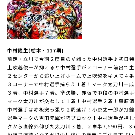
中村隆生(栃木・117期)
前走・立川で今期２度目のＶ飾った中村選手♪初日特
上吹越俊一が抑えると中村選手が２コーナー前出て主
２センターから追い上げホームで上吹越をキメて４番
３コーナーで中村選手捕らえ１着！マーク太刀川一成
３着、中村選手７着。準決勝、赤板で中段の中村選手
マーク太刀川が交わして１着！中村選手２着！藤原清
中村選手は赤板突っ張り２周逃げ！小原丈一郎が打鐘
選手マークの吉田元輝が巧ブロック！中村選手が押し
クから直線外伸びた太刀川３着、２車単7,590円、３連
松阪で連続Ｖなるか!?中村隆生の激走にご注目下さい!