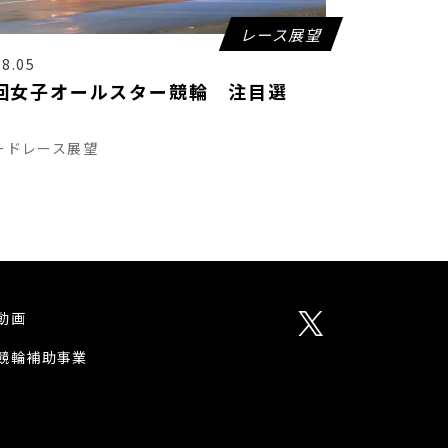
レース展望
08.05
回女子オールスター競輪 注目選
ードレース展望
動画
競輪補助事業