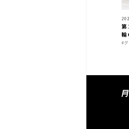
202
第
輪
#