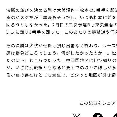
決勝の並びを決める際は犬伏湧也―松本の3番手を即
るのがスジだが「準決もそうだし、いつも松本に前を
回ろうとしなかった。2日目の二次予選Bも東矢圭吾
迪之に譲り3番手を回った。このあたりの競輪道や信
その決勝は犬伏が仕掛け損じ出番なく終わり、レース
鐘は勝負どころでしょう。何がしたかったのか…。松
たのに…」と辛らつだった。中四国地区は伸び盛りの
が、いざ特別戦線ともなると要所での取りこぼしが多
る小倉の存在はとても貴重で、ビシっと地区が引き締
この記事をシェア