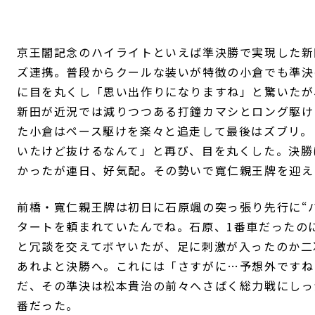
京王閣記念のハイライトといえば準決勝で実現した新
ズ連携。普段からクールな装いが特徴の小倉でも準決
に目を丸くし「思い出作りになりますね」と驚いたが
新田が近況では減りつつある打鐘カマシとロング駆け
た小倉はペース駆けを楽々と追走して最後はズブリ。
いたけど抜けるなんて」と再び、目を丸くした。決勝
かったが連日、好気配。その勢いで寬仁親王牌を迎え
前橋・寬仁親王牌は初日に石原颯の突っ張り先行に“ハ
タートを頼まれていたんでね。石原、1番車だったの
と冗談を交えてボヤいたが、足に刺激が入ったのか二
あれよと決勝へ。これには「さすがに…予想外ですね
だ、その準決は松本貴治の前々へさばく総力戦にしっ
番だった。