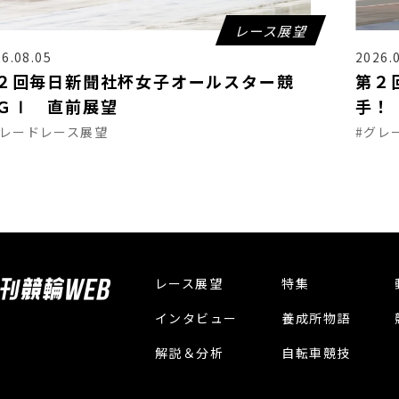
レース展望
6.08.05
2026.
２回毎日新聞社杯女子オールスター競
第２
ＧⅠ 直前展望
手！
グレードレース展望
#グレ
レース展望
特集
インタビュー
養成所物語
解説＆分析
自転車競技