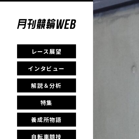
レース展望
インタビュー
解説＆分析
特集
養成所物語
自転車競技