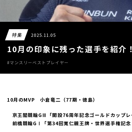
特集
2025.11.05
10月の印象に残った選手を紹介
#マンスリーベストプレイヤー
10月のMVP 小倉竜二（77期・徳島）
京王閣競輪GⅢ「開設76周年記念ゴールドカップレー
前橋競輪GⅠ「第34回寬仁親王牌・世界選手権記念ト