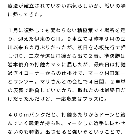
療法が確立されていない病気らしいが、戦いの場
に帰ってきた。
１月に復帰しても変わらない積極策で４場所を走
り、迎えた伊東のＧⅢ。９車立ては昨年９月の立
川以来６カ月ぶりだったが、初日を赤板先行で押
し切り、二次予選は打鐘から出て２着。準決勝は
岩本俊介の打鐘カマシに屈したが、最終日は打鐘
過ぎ４コーナーからの仕掛けで、マーク村田雅一
とワンツー。マサさんとの会社で４日間、２車単
の表裏で勝負していたから、取れたのは最終日だ
けだったんだけど、一応収支はプラスに。
４００ｍバンクだと、打鐘あたりからドーンと踏
んでいく競走が持ち味。マークした選手に抜かせ
ないのも特徴。出させると強いぞということで、