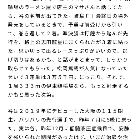
輪場のラーメン屋で店主のマサさんと話してた
ら、谷の名前が出てきた。岐阜ＦⅠ最終日の場外
発売をしているときで、予選は前受けから引い
て、巻き返して２着。準決勝は打鐘から踏んだ先
行を、格上の志田龍星にまくられたが３着に粘っ
た。思い切って出るレースっぷりがいいので、逃
げ切りはあるかも、と話がまとまって、しっかり
取らせてもらった。松岡篤哉が人気になっていた
せいで３連単は３万５千円。にっこり。それで、
１周３３３ｍの伊東競輪場なら、もっと好走する
かもと思った次第。
谷は２０１９年にデビューした大阪の１１５期
生。バリバリの先行選手で、昨年７月にS級に戻っ
た。実は谷。昨年12月に低髄液圧症候群で、安静
を強いられた期間があったはず。いまだ治験や治