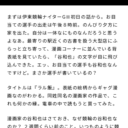
まずは伊東競輪ナイターGⅢ初日の話から。お目
当ての選手の出走は午後８時前。のんびり夕方に
家を出た。自分は一体なにものなんだろうと思う
よなあ。最寄りの駅近くの古書を扱う大型店にふ
らっと立ち寄って、漫画コーナーに並んでいる背
表紙を見ていたら、「谷和也」の文字が目に飛び
込んできた。エッ、お目当ての選手も谷和也なん
ですけど。まさか選手が書いているの？
タイトルは『ラル飯』。表紙の絵柄からギャグ漫
画なのがわかる。同姓同名の漫画家の作品で、こ
れも何かの縁。電車の中で読もうと買ってみた。
漫画家の谷和也はさておき、なぜ競輪の谷和也な
のか？ ２週間くらい前のこと。いつものように競