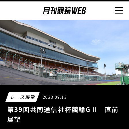
レース展望
2023.09.13
第39回共同通信社杯競輪GⅡ 直前
展望