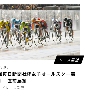
レース展望
08.05
回毎日新聞社杯女子オールスター競
Ⅰ 直前展望
ードレース展望