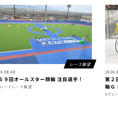
レース展望
6.08.08
2026.
６９回オールスター競輪 注目選手！
第２
輪Ｇ
グレードレース展望
#グレ