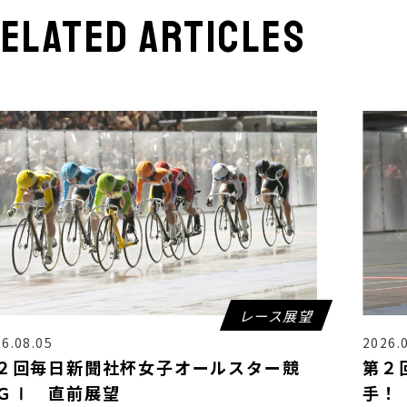
elated articles
レース展望
6.08.05
2026.
２回毎日新聞社杯女子オールスター競
第２
ＧⅠ 直前展望
手！