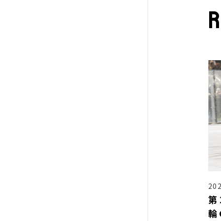
r
202
第
輪