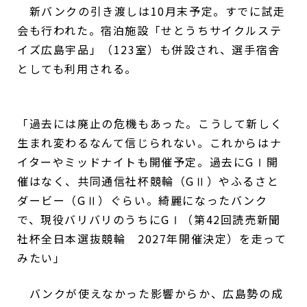
新バンクの引き渡しは10月末予定。すでに試走
会も行われた。宿泊施設「せとうちサイクルステ
イズ広島宇品」（123室）も併設され、選手宿舎
としても利用される。
「過去には廃止の危機もあった。こうして新しく
生まれ変わるなんて信じられない。これからはナ
イターやミッドナイトも開催予定。過去にGⅠ開
催はなく、共同通信社杯競輪（GⅡ）やふるさと
ダービー（GⅡ）ぐらい。綺麗になったバンク
で、現役バリバリのうちにGⅠ（第42回読売新聞
社杯全日本選抜競輪 2027年開催決定）を走って
みたい」
バンクが使えなかった影響からか、広島勢の成