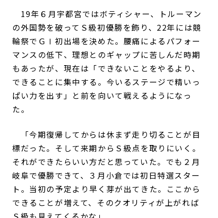
19年６月宇都宮ではボティシャー、トルーマン
の外国勢を破ってＳ級初優勝を飾り、22年には競
輪祭でＧⅠ初出場を決めた。腰痛によるパフォー
マンスの低下、理想とのギャップに苦しんだ時期
もあったが、現在は「できないことをやるより、
できることに集中する。今いるステージで精いっ
ぱい力を出す」と前を向いて戦えるようになっ
た。
「今期復帰してからは休まず走り切ることが目
標だった。そして来期からＳ級点を取りにいく。
それができたらいい方だと思っていた。でも２月
岐阜で優勝できて、３月小倉では初日特選スター
ト。当初の予定より早く芽が出てきた。ここから
できることが増えて、そのクオリティが上がれば
Ｓ級も見えてくるかな」