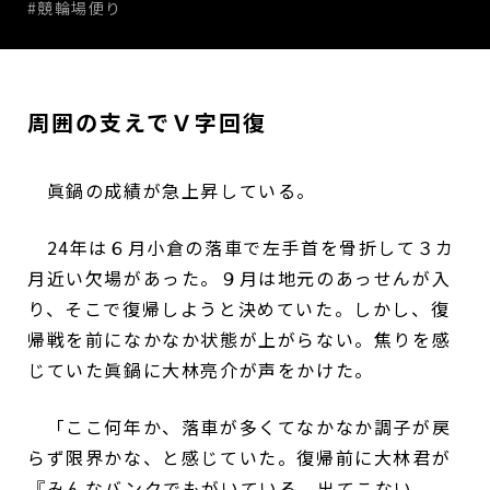
#競輪場便り
周囲の支えでＶ字回復
眞鍋の成績が急上昇している。
24年は６月小倉の落車で左手首を骨折して３カ
月近い欠場があった。９月は地元のあっせんが入
り、そこで復帰しようと決めていた。しかし、復
帰戦を前になかなか状態が上がらない。焦りを感
じていた眞鍋に大林亮介が声をかけた。
「ここ何年か、落車が多くてなかなか調子が戻
らず限界かな、と感じていた。復帰前に大林君が
『みんなバンクでもがいている。出てこない