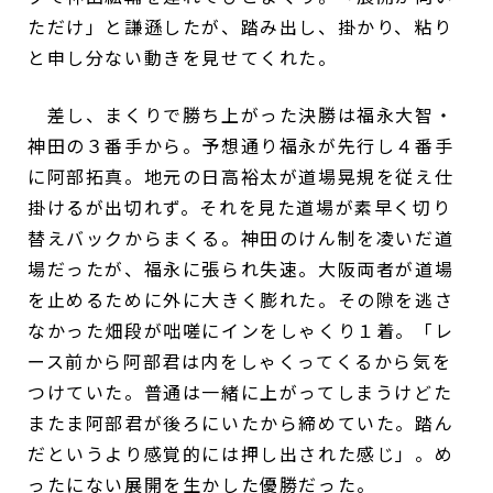
ただけ」と謙遜したが、踏み出し、掛かり、粘り
と申し分ない動きを見せてくれた。
差し、まくりで勝ち上がった決勝は福永大智・
神田の３番手から。予想通り福永が先行し４番手
に阿部拓真。地元の日高裕太が道場晃規を従え仕
掛けるが出切れず。それを見た道場が素早く切り
替えバックからまくる。神田のけん制を凌いだ道
場だったが、福永に張られ失速。大阪両者が道場
を止めるために外に大きく膨れた。その隙を逃さ
なかった畑段が咄嗟にインをしゃくり１着。「レ
ース前から阿部君は内をしゃくってくるから気を
つけていた。普通は一緒に上がってしまうけどた
またま阿部君が後ろにいたから締めていた。踏ん
だというより感覚的には押し出された感じ」。め
ったにない展開を生かした優勝だった。