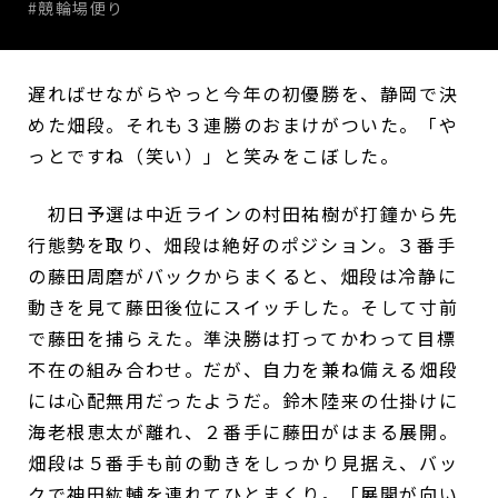
#競輪場便り
遅ればせながらやっと今年の初優勝を、静岡で決
めた畑段。それも３連勝のおまけがついた。「や
っとですね（笑い）」と笑みをこぼした。
初日予選は中近ラインの村田祐樹が打鐘から先
行態勢を取り、畑段は絶好のポジション。３番手
の藤田周磨がバックからまくると、畑段は冷静に
動きを見て藤田後位にスイッチした。そして寸前
で藤田を捕らえた。準決勝は打ってかわって目標
不在の組み合わせ。だが、自力を兼ね備える畑段
には心配無用だったようだ。鈴木陸来の仕掛けに
海老根恵太が離れ、２番手に藤田がはまる展開。
畑段は５番手も前の動きをしっかり見据え、バッ
クで神田紘輔を連れてひとまくり。「展開が向い