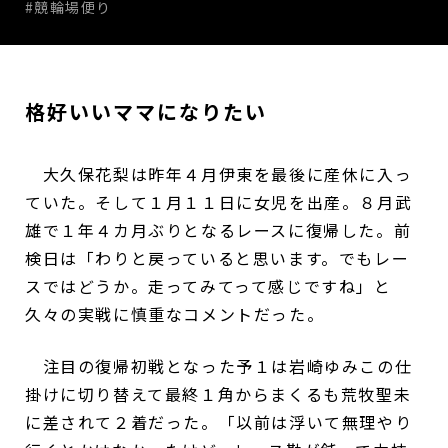
#競輪場便り
格好いいママになりたい
大久保花梨は昨年４月伊東を最後に産休に入っ
ていた。そして１月１１日に女児を出産。８月武
雄で１年４カ月ぶりとなるレースに復帰した。前
検日は「わりと戻っていると思います。でもレー
スではどうか。走ってみてって感じですね」と
久々の実戦に慎重なコメントだった。
注目の復帰初戦となった予１は岩崎ゆみこの仕
掛けに切り替えて最終１角からまくるも荒牧聖未
に差されて２着だった。「以前は浮いて無理やり