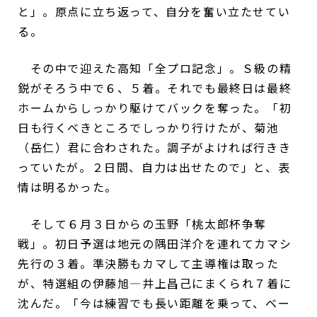
と」。原点に立ち返って、自分を奮い立たせてい
る。
その中で迎えた高知「全プロ記念」。Ｓ級の精
鋭がそろう中で６、５着。それでも最終日は最終
ホームからしっかり駆けてバックを奪った。「初
日も行くべきところでしっかり行けたが、菊池
（岳仁）君に合わされた。調子がよければ行きき
っていたが。２日間、自力は出せたので」と、表
情は明るかった。
そして６月３日からの玉野「桃太郎杯争奪
戦」。初日予選は地元の隅田洋介を連れてカマシ
先行の３着。準決勝もカマして主導権は取った
が、特選組の伊藤旭―井上昌己にまくられ７着に
沈んだ。「今は練習でも長い距離を乗って、ベー