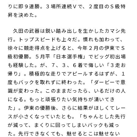
りに即９連勝。３場所連続Ｖで、２度目のＳ級特
昇を決めた。
久田の武器は鋭い踏み出しを生かしたカマシ先
行。トップスピードも上々だ。慣れも加わって、
徐々に競走得点を上げると、今年２月の伊東でＳ
級初優勝。５月平「日本選手権」でビッグ初出場
も経験した。が、７、３、６着で悔しい「３走お
帰り」。積極的な走りでアピールするはずが、１
度もバックを取れずに終わった。「ダービーで意
識が変わった。このままだったら、いるだけの人
になる。もっと頑張りたい気持ちが湧いてき
た」。伊東の優勝後、さらに結果がほしくてレー
スが小さくなっていたとも。「ちゃんとした先行
が減って、まくりに回ってしまいバックも減っ
た。先行できなくても、魅せるとこは魅せない