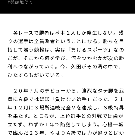
#競輪場便り
各レースで勝者は基本１人しか発生しない。残
りの選手は全員敗者ということになる。勝ちを目
指して競う競輪は、実は「負けるスポーツ」なの
だが、そこから何を学び、何をつかむかが次の勝
利へつながっていく。今、久田がその渦の中で、
ひたすらもがいている。
２０年７月のデビューから、強烈なタテ脚を武
器にＡ級ではほぼ「負けない選手」だった。２１
年１２月に３場所連続完全Ｖを達成し、Ｓ級特昇
を果たす。ところが、上位選手との対戦では歯が
立たず、わずか１年で陥落してしまう。心機一転
で臨んだ２３年、やはりＡ級では力が違うとばか