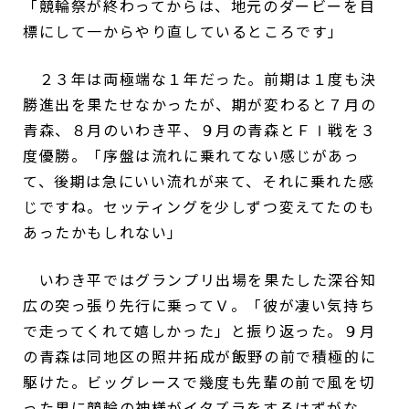
「競輪祭が終わってからは、地元のダービーを目
標にして一からやり直しているところです」
２３年は両極端な１年だった。前期は１度も決
勝進出を果たせなかったが、期が変わると７月の
青森、８月のいわき平、９月の青森とＦⅠ戦を３
度優勝。「序盤は流れに乗れてない感じがあっ
て、後期は急にいい流れが来て、それに乗れた感
じですね。セッティングを少しずつ変えてたのも
あったかもしれない」
いわき平ではグランプリ出場を果たした深谷知
広の突っ張り先行に乗ってＶ。「彼が凄い気持ち
で走ってくれて嬉しかった」と振り返った。９月
の青森は同地区の照井拓成が飯野の前で積極的に
駆けた。ビッグレースで幾度も先輩の前で風を切
った男に競輪の神様がイタズラをするはずがな