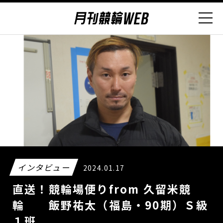
インタビュー
2024.01.17
直送！競輪場便りfrom 久留米競
輪 飯野祐太（福島・90期）Ｓ級
１班