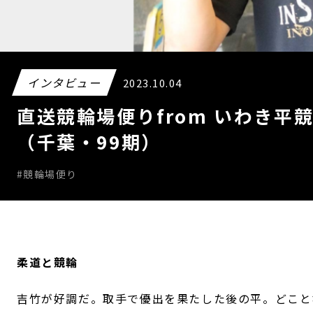
インタビュー
2023.10.04
直送競輪場便りfrom いわき
（千葉・99期）
#競輪場便り
柔道と競輪
吉竹が好調だ。取手で優出を果たした後の平。どこと