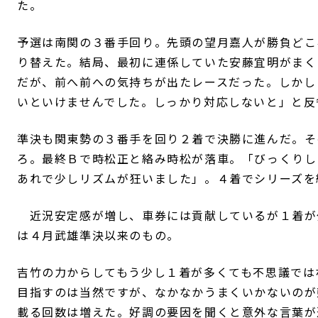
た。
予選は南関の３番手回り。先頭の望月嘉人が勝負どこ
り替えた。結局、最初に連係していた安藤宜明がまく
だが、前へ前への気持ちが出たレースだった。しかし
いといけませんでした。しっかり対応しないと」と反
準決も関東勢の３番手を回り２着で決勝に進んだ。そ
ろ。最終Ｂで時松正と絡み時松が落車。「びっくりし
あれで少しリズムが狂いました」。４着でシリーズを
近況安定感が増し、車券には貢献しているが１着が
は４月武雄準決以来のもの。
吉竹の力からしてもう少し１着が多くても不思議では
目指すのは当然ですが、なかなかうまくいかないのが
載る回数は増えた。好調の要因を聞くと意外な言葉が