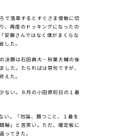
ろで落車するとすぐさま俊敏に切
り、再度のドッキングになったの
「安藤さんではなく僕がまくらな
省した。
の決勝は石田典大―秋葉大輔の後
ました。たらればは禁句ですが、
終えた。
少ない。８月の小田原初日の１着
ない。「勿論、勝つこと、１着を
競輪」と苦笑い。ただ、確定板に
返ってきた。