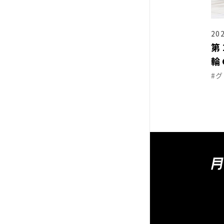
202
第
輪
#