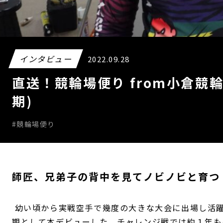
インタビュー
2022.09.28
直送！競輪場便り from小倉競輪
期)
#競輪場便り
師匠、兄弟子の背中を見てノビノビと育つ
幼い頃から実戦空手で幾度の大きな大会に出場し活躍
期として本デビューした。チャレンジ戦では約１年も