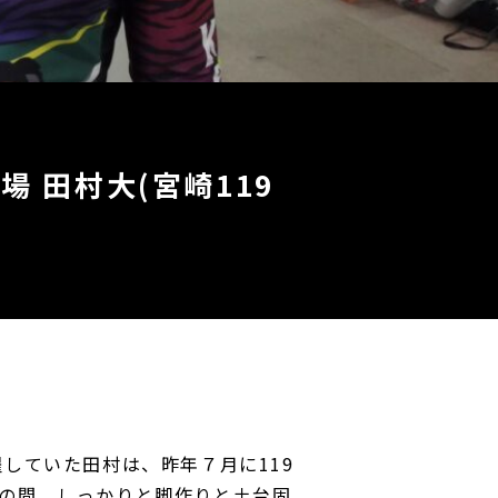
場 田村大(宮崎119
していた田村は、昨年７月に119
の間、しっかりと脚作りと土台固