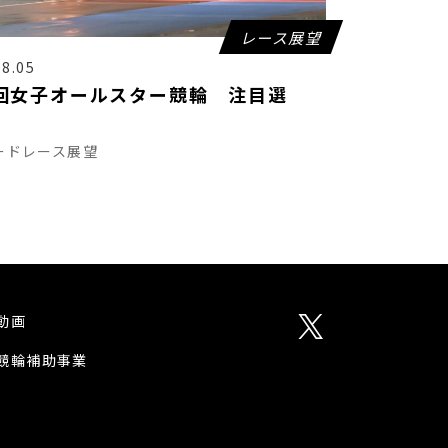
レース展望
08.05
回女子オールスター競輪 注目選
ードレース展望
動画
競輪補助事業