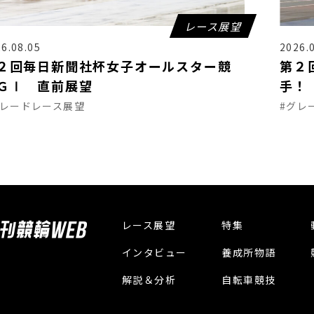
レース展望
6.08.05
2026.
２回毎日新聞社杯女子オールスター競
第２
ＧⅠ 直前展望
手！
グレードレース展望
#グレ
レース展望
特集
インタビュー
養成所物語
解説＆分析
自転車競技