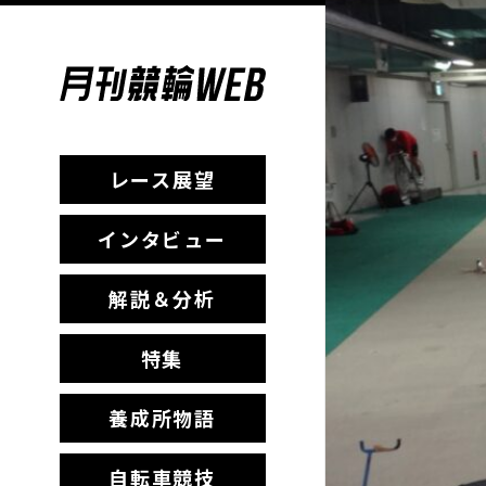
レース展望
インタビュー
解説＆分析
特集
養成所物語
自転車競技