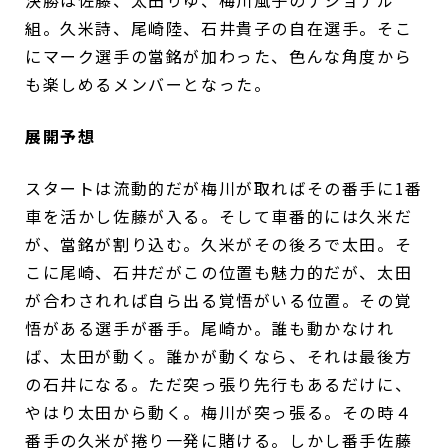
決勝は佐藤、太田りゆ、梅川風子のナショナル
組。久米詩、尾崎陸、石井貴子の自在選手。そこ
にマーク選手の當銘が加わった、色んな角度から
も楽しめるメンバーとなった。
展開予想
スタートは流動的だが梅川が取ればその番手に1番
車を活かし佐藤が入る。そして車番的には久米だ
が、當銘が割り込む。久米がその後ろで太田。そ
こに尾崎、石井だがこの位置も魅力的だが、太田
が合わされれば自ら出る覚悟がいる位置。その覚
悟がある選手が番手。尾崎か。誰も動かなけれ
ば、太田が動く。誰かが動くなら、それは最後方
の石井になる。ただ突っ張り先行もあるだけに、
やはり太田から動く。梅川が突っ張る。その時４
番手の久米が捲り一発に賭ける。しかし番手佐藤