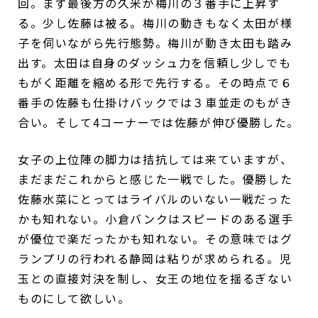
回。まず最後方の久米が梅川の３番手に上昇す
る。少し佐藤は被る。梅川の動きもなく太田が様
子を伺いながら先行態勢。梅川が動き太田も踏み
出す。太田は自身のダッシュ力を信頼し少しでも
もがく距離を縮める形で先行する。その時点で６
番手の佐藤も仕掛けバックでは３車並走のもがき
合い。そして4コーナーでは佐藤が伸び優勝した。
女子の上位陣の脚力は拮抗しては来ていますが、
まだまだこれからと感じた一戦でした。優勝した
佐藤水菜にとってはライバルのいない一戦だった
かも知れない。小倉バンクはスピードのある選手
が優位で楽だったかも知れない。その意味ではグ
ランプリの行われる静岡は粘りが求められる。児
玉との直接対決を制し、女王の地位を揺るぎない
ものにして欲しい。